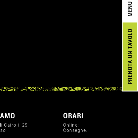
MENU
UN TAVOLO
PRENOTA
IAMO
ORARI
li Cairoli, 29
Online:
iso
Consegne: