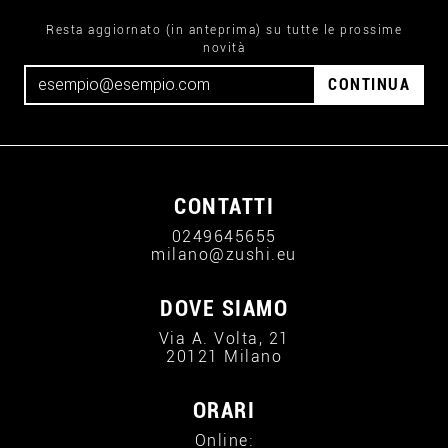
Resta aggiornato (in anteprima) su tutte le prossime
novità
CONTINUA
CONTATTI
0249645655
milano@zushi.eu
DOVE SIAMO
Via A. Volta, 21
20121 Milano
ORARI
Online: