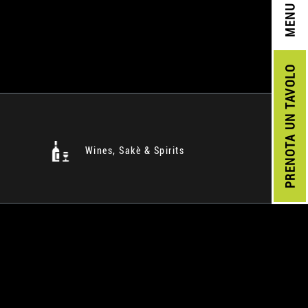
MENU
UN TAVOLO
PRENOTA
Wines, Sakè & Spirits