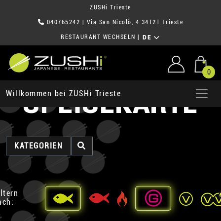
ZUSHi Trieste
040765242
| Via San Nicolò, 4 34121 Trieste
RESTAURANT WECHSELN
|
DE
0
SPEISEKARTE
Willkommen bei ZUSHi Trieste
KATEGORIEN
iltern
ach: