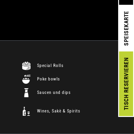
SPEISEKARTE
RESERVIEREN
Special Rolls
Poke bowls
Saucen und dips
TISCH
Wines, Sakè & Spirits