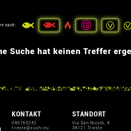
ern nach:
ne Suche hat keinen Treffer erg
KONTAKT
STANDORT
040765242
Via San Nicolò, 4
trieste@zushi.eu
34121 Trieste