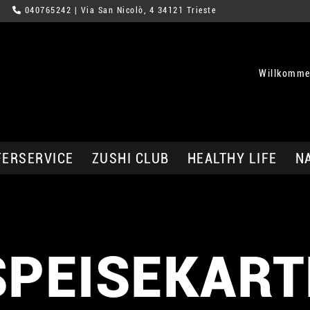
040765242
| Via San Nicolò, 4 34121 Trieste
Willkommen
FERSERVICE
ZUSHI CLUB
HEALTHY LIFE
N
SPEISEKART