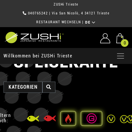
ZUSHi Trieste
040765242
| Via San Nicolò, 4 34121 Trieste
RESTAURANT WECHSELN
|
DE
0
SPEISEKARTE
Willkommen bei ZUSHi Trieste
KATEGORIEN
iltern
ach: