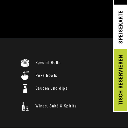
SPEISEKARTE
RESERVIEREN
Special Rolls
Poke bowls
Saucen und dips
TISCH
Wines, Sakè & Spirits