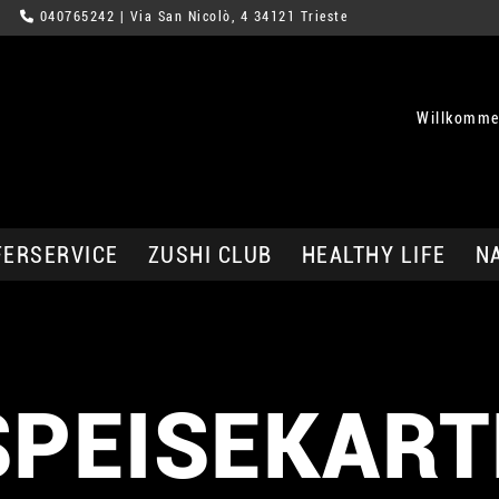
040765242
| Via San Nicolò, 4 34121 Trieste
Willkommen
FERSERVICE
ZUSHI CLUB
HEALTHY LIFE
N
SPEISEKART