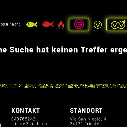
ltern nach:
ne Suche hat keinen Treffer erg
KONTAKT
STANDORT
040765242
Via San Nicolò, 4
trieste@zushi.eu
34121 Trieste