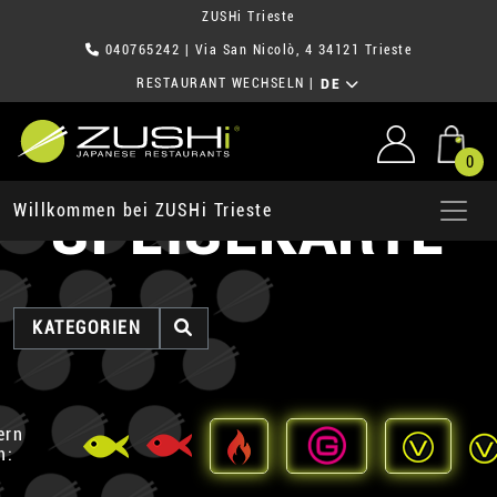
ZUSHi Trieste
040765242
| Via San Nicolò, 4 34121 Trieste
RESTAURANT WECHSELN
|
DE
0
SPEISEKARTE
Willkommen bei ZUSHi Trieste
KATEGORIEN
ern
h: