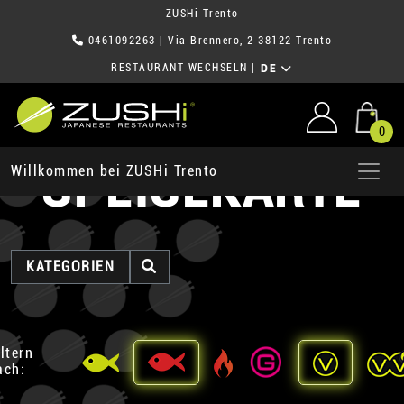
ZUSHi Trento
0461092263
| Via Brennero, 2 38122 Trento
RESTAURANT WECHSELN
|
DE
0
SPEISEKARTE
Willkommen bei ZUSHi Trento
KATEGORIEN
iltern
ach: