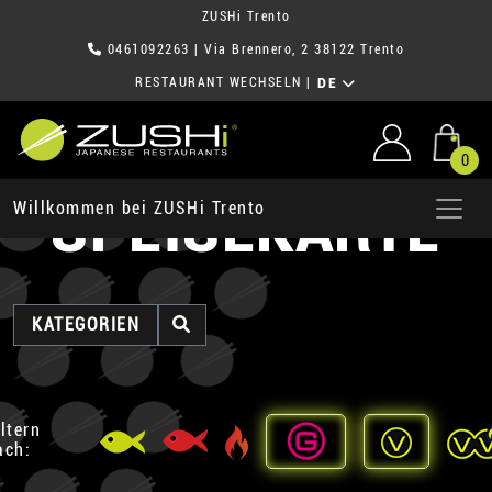
ZUSHi Trento
0461092263
| Via Brennero, 2 38122 Trento
RESTAURANT WECHSELN
|
DE
0
SPEISEKARTE
Willkommen bei ZUSHi Trento
KATEGORIEN
iltern
ach: