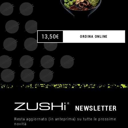
13,50
€
ORDINA ONLINE
NEWSLETTER
Resta aggiornato (in anteprima) su tutte le prossime
novità