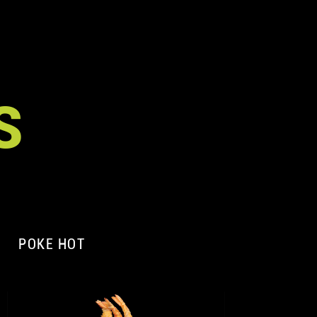
S
POKE HOT
A