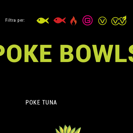
Filtra per:
POKE BOWL
POKE TUNA
A
A