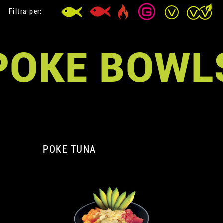
Filtra per:
POKE BOWL
POKE TUNA
A
A