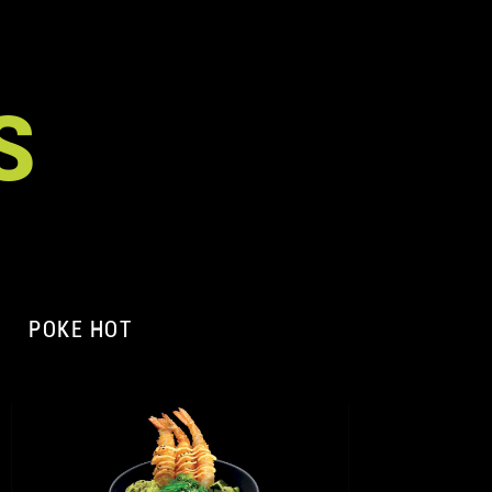
S
POKE HOT
A