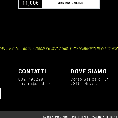
11,00
€
ORDINA ONLINE
CONTATTI
DOVE SIAMO
0321495278
Corso Garibaldi, 34
novara@zushi.eu
28100 Novara
LAVORA CON NOI
|
CREDITS
|
|
CAMBIA IL RIS