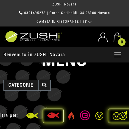
ZUSHi Novara
0321495278
| Corso Garibaldi, 34 28100 Novara
CAMBIA IL RISTORANTE
|
IT
0
MENU
Benvenuto in ZUSHi Novara
CATEGORIE
ltra per: