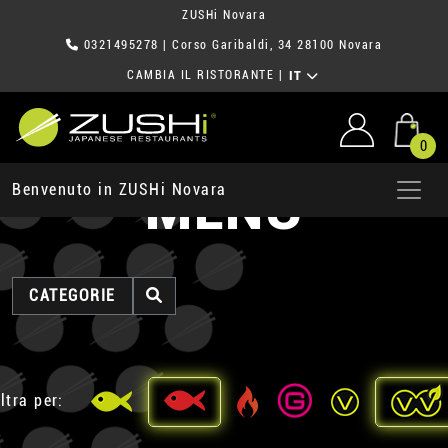
ZUSHi Novara
0321495278
| Corso Garibaldi, 34 28100 Novara
CAMBIA IL RISTORANTE
|
IT
0
MENU
Benvenuto in ZUSHi Novara
CATEGORIE
ltra per: