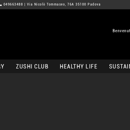
049663488
| Via Nicolò Tommaseo, 76A 35100 Padova
Benvenu
RY
ZUSHI CLUB
HEALTHY LIFE
SUSTAI