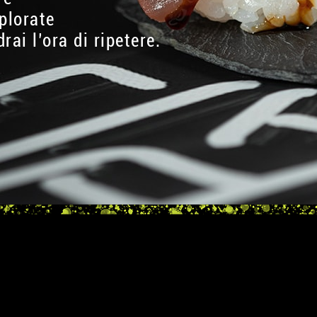
plorate
rai l’ora di ripetere.