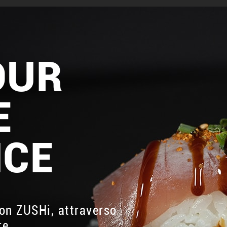
OUR
E
NCE
con ZUSHi, attraverso
re