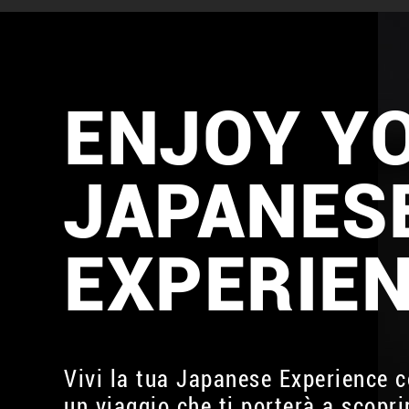
ENJOY Y
JAPANES
EXPERIE
Vivi la tua Japanese Experience 
un viaggio che ti porterà a scopri