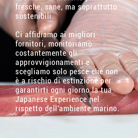
fresche, sane, ma soprattutto
sostenibili.
Ci affidiamo ai migliori
fornitori, monitoriamo
costantemente gli
approvvigionamenti e
scegliamo solo pesce che non
è a rischio di estinzione per
garantirti ogni giorno la tua
Japanese Experience nel
rispetto dell'ambiente marino.