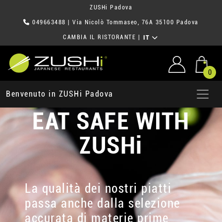
ZUSHi Padova
049663488
| Via Nicolò Tommaseo, 76A 35100 Padova
CAMBIA IL RISTORANTE
|
IT
0
Benvenuto in ZUSHi Padova
EAT SAFE WITH
ZUSHi
La qualità dei nostri piatti
passa anche dalla selezione
accurata di materie prime