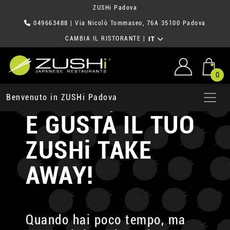
ZUSHi Padova
049663488
| Via Nicolò Tommaseo, 76A 35100 Padova
CAMBIA IL RISTORANTE
|
IT
0
ORDINA, PRENDI
Benvenuto in ZUSHi Padova
E GUSTA
IL TUO
ZUSHi TAKE
AWAY!
Quando hai poco tempo, ma