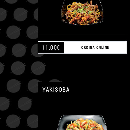
11,00
€
ORDINA ONLINE
YAKISOBA