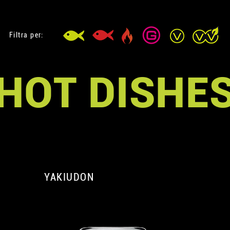
Filtra per:
HOT DISHE
A
YAKIUDON
A