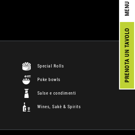
MENU
UN TAVOLO
PRENOTA
Special Rolls
Poke bowls
Salse e condimenti
Wines, Sakè & Spirits