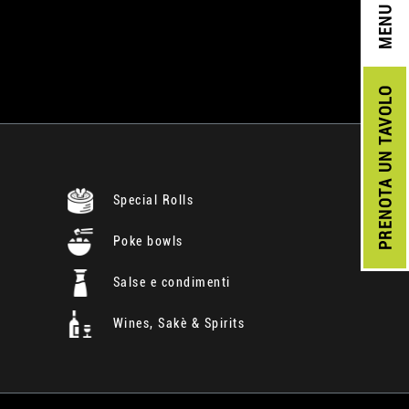
MENU
UN TAVOLO
PRENOTA
Special Rolls
Poke bowls
Salse e condimenti
Wines, Sakè & Spirits