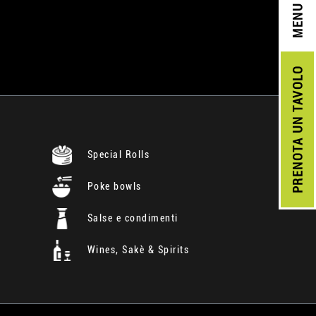
MENU
UN TAVOLO
PRENOTA
Special Rolls
Poke bowls
Salse e condimenti
Wines, Sakè & Spirits