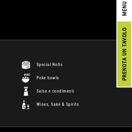
MENU
UN TAVOLO
PRENOTA
Special Rolls
Poke bowls
Salse e condimenti
Wines, Sakè & Spirits