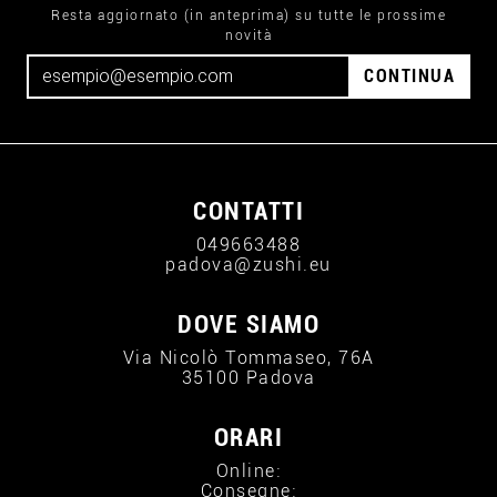
Resta aggiornato (in anteprima) su tutte le prossime
novità
CONTINUA
CONTATTI
049663488
padova@zushi.eu
DOVE SIAMO
Via Nicolò Tommaseo, 76A
35100 Padova
ORARI
Online:
Consegne: